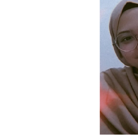
Fidela Alma Sahira, Guru SDIT Luqman Al Hakim Jogj