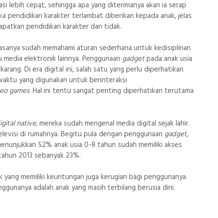
asi lebih cepat, sehingga apa yang diterimanya akan ia serap
a pendidikan karakter terlambat diberikan kepada anak, jelas
apatkan pendidikan karakter dan tidak.
biasanya sudah memahami aturan sederhana untuk kedisiplinan
 media elektronik lainnya. Penggunaan
gadget
pada anak usia
rang. Di era digital ini, salah satu yang perlu diperhatikan
waktu yang digunakan untuk berinteraksi
deo games
. Hal ini tentu sangat penting diperhatikan terutama
igital native
, mereka sudah mengenal media digital sejak lahir.
 televisi di rumahnya. Begitu pula dengan penggunaan
gadget
,
menunjukkan 52% anak usia 0-8 tahun sudah memiliki akses
 tahun 2013 sebanyak 23%.
ik yang memiliki keuntungan juga kerugian bagi penggunanya.
gunanya adalah anak yang masih terbilang berusia dini.