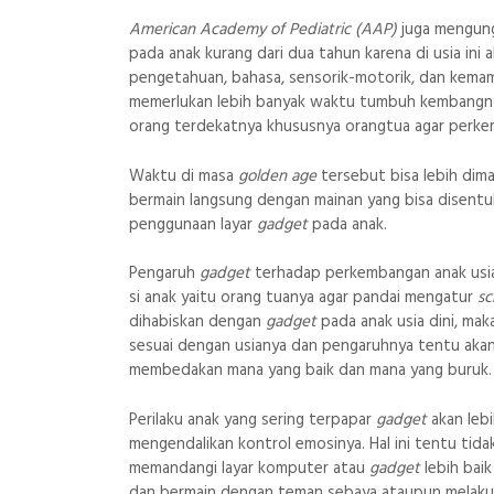
American Academy of Pediatric (AAP)
juga mengun
pada anak kurang dari dua tahun karena di usia in
pengetahuan, bahasa, sensorik-motorik, dan kemamp
memerlukan lebih banyak waktu tumbuh kembangnya
orang terdekatnya khususnya orangtua agar perkem
Waktu di masa
golden age
tersebut bisa lebih dim
bermain langsung dengan mainan yang bisa disentuh
penggunaan layar
gadget
pada anak.
Pengaruh
gadget
terhadap perkembangan anak usia
si anak yaitu orang tuanya agar pandai mengatur
sc
dihabiskan dengan
gadget
pada anak usia dini, ma
sesuai dengan usianya dan pengaruhnya tentu aka
membedakan mana yang baik dan mana yang buruk.
Perilaku anak yang sering terpapar
gadget
akan leb
mengendalikan kontrol emosinya. Hal ini tentu tid
memandangi layar komputer atau
gadget
lebih bai
dan bermain dengan teman sebaya ataupun melakukan