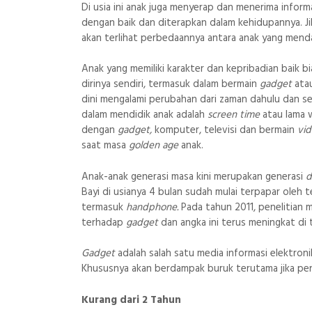
Di usia ini anak juga menyerap dan menerima inform
dengan baik dan diterapkan dalam kehidupannya. Jik
akan terlihat perbedaannya antara anak yang mend
Anak yang memiliki karakter dan kepribadian baik 
dirinya sendiri, termasuk dalam bermain
gadget
atau
dini mengalami perubahan dari zaman dahulu dan seka
dalam mendidik anak adalah
screen time
atau lama 
dengan
gadget,
komputer, televisi dan bermain
vi
saat masa
golden age
anak.
Anak-anak generasi masa kini merupakan generasi
d
Bayi di usianya 4 bulan sudah mulai terpapar oleh
termasuk
handphone.
Pada tahun 2011, penelitian 
terhadap
gadget
dan angka ini terus meningkat di
Gadget
adalah salah satu media informasi elektron
Khususnya akan berdampak buruk terutama jika peng
Kurang dari 2 Tahun