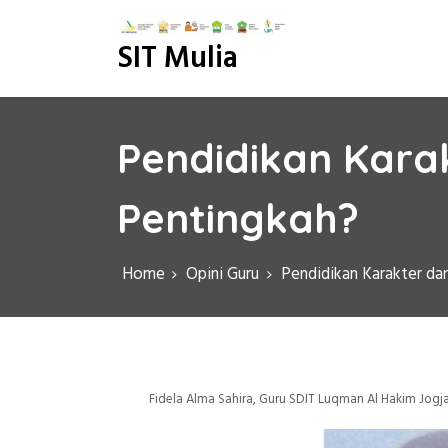
S
k
SIT Mulia
i
p
t
o
c
Pendidikan Karak
o
n
Pentingkah?
t
e
n
Home
Opini Guru
Pendidikan Karakter da
t
Fidela Alma Sahira, Guru SDIT Luqman Al Hakim Jogj