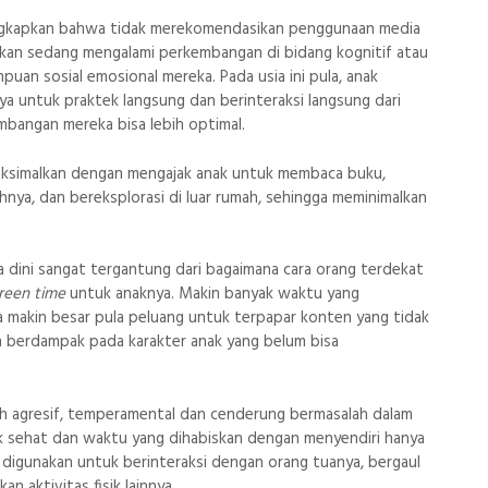
gkapkan bahwa tidak merekomendasikan penggunaan media
i akan sedang mengalami perkembangan di bidang kognitif atau
uan sosial emosional mereka. Pada usia ini pula, anak
 untuk praktek langsung dan berinteraksi langsung dari
bangan mereka bisa lebih optimal.
aksimalkan dengan mengajak anak untuk membaca buku,
nya, dan bereksplorasi di luar rumah, sehingga meminimalkan
 dini sangat tergantung dari bagaimana cara orang terdekat
reen time
untuk anaknya. Makin banyak waktu yang
ka makin besar pula peluang untuk terpapar konten yang tidak
n berdampak pada karakter anak yang belum bisa
ih agresif, temperamental dan cenderung bermasalah dalam
ak sehat dan waktu yang dihabiskan dengan menyendiri hanya
k digunakan untuk berinteraksi dengan orang tuanya, bergaul
 aktivitas fisik lainnya.