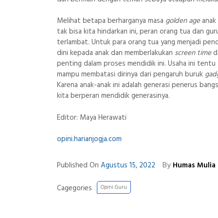
Melihat betapa berharganya masa
golden age
anak 
tak bisa kita hindarkan ini, peran orang tua dan g
terlambat. Untuk para orang tua yang menjadi pend
dini kepada anak dan memberlakukan
screen time
d
penting dalam proses mendidik ini. Usaha ini tentu
mampu membatasi dirinya dari pengaruh buruk
gad
Karena anak-anak ini adalah generasi penerus bang
kita berperan mendidik generasinya.
Editor: Maya Herawati
opini.harianjogja.com
By
Published On
Agustus 15, 2022
Humas Mulia
Cagegories
Opini Guru