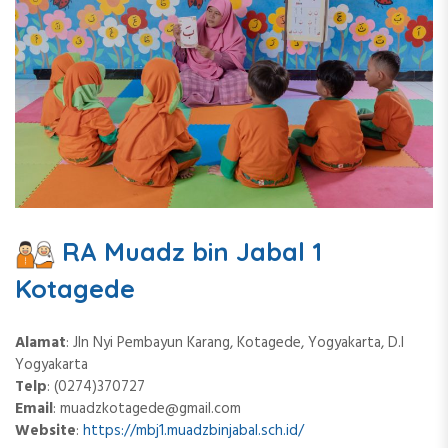
RA Muadz bin Jabal 1
Kotagede
Alamat
: Jln Nyi Pembayun Karang, Kotagede, Yogyakarta, D.I
Yogyakarta
Telp
: (0274)370727
Email
:
muadzkotagede@gmail.com
Website
:
https://mbj1.muadzbinjabal.sch.id/