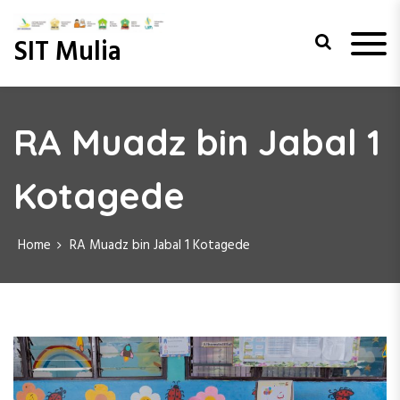
S
k
SIT Mulia
i
p
t
o
c
RA Muadz bin Jabal 1
o
n
Kotagede
t
e
n
t
Home
RA Muadz bin Jabal 1 Kotagede