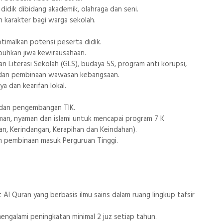
dik dibidang akademik, olahraga dan seni.
karakter bagi warga sekolah.
imalkan potensi peserta didik.
uhkan jiwa kewirausahaan.
Literasi Sekolah (GLS), budaya 5S, program anti korupsi,
, dan pembinaan wawasan kebangsaan.
 dan kearifan lokal.
dan pengembangan TIK.
man, nyaman dan islami untuk mencapai program 7 K
an, Kerindangan, Kerapihan dan Keindahan).
n pembinaan masuk Perguruan Tinggi.
 Quran yang berbasis ilmu sains dalam ruang lingkup tafsir
engalami peningkatan minimal 2 juz setiap tahun.