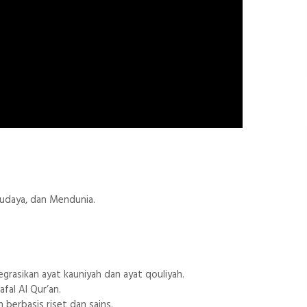
budaya, dan Mendunia.
rasikan ayat kauniyah dan ayat qouliyah.
al Al Qur’an.
berbasis riset dan sains.