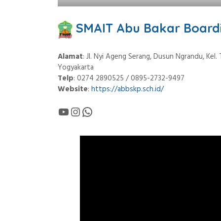
SMAIT Abu Bakar Board
Alamat
: Jl. Nyi Ageng Serang, Dusun Ngrandu, Kel.
Yogyakarta
Telp
: 0274 2890525 / 0895-2732-9497
Website
:
https://abbskp.sch.id/
YouTube
Instagram
WhatsApp