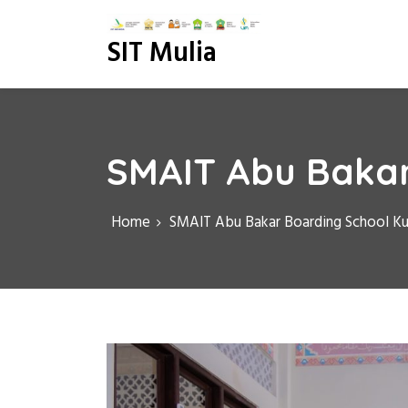
S
k
SIT Mulia
i
p
t
o
c
o
SMAIT Abu Bakar
n
t
e
Home
SMAIT Abu Bakar Boarding School K
n
t