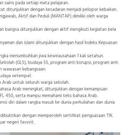
an sains pada setiap mata pelajaran.
gkat ditunjukkan dengan kesadaran menjadi pelopor kebaikan.
ungjawab, Aktif dan Peduli (MANTAP) dimiliki oleh warga
dan bangsa ditunjukkan dengan aktif mengikuti kegiatan bela
, nyaman dan islami ditunjukkan dengan hasil Indeks Kepuasan
ngka menumbuhkan jiwa kewirausahaan 1 kali setahun.
ekolah (GLS), budaya 5S, program anti korupsi, program anti
aan wawasan kebangsaan.
budaya setempat.
 Arab untuk seluruh warga sekolah.
bahasa Arab meningkat, ditunjukkan dengan kemampuan
TOEFL 450, serta mampu memahami teks bahasa Arab.
si diri dalam rangka masuk ke dunia perkuliahan dan dunia
 dibuktikan dengan memperoleh sertifikat penguasaan TIK.
ar negeri favorit.