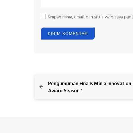
Simpan nama, email, dan situs web saya pad
N
P
Pengumuman Finalis Mulia Innovation
r
Award Season 1
a
e
v
v
i
o
i
u
s