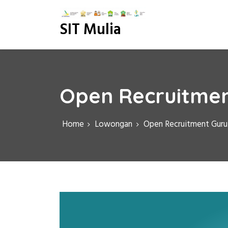
S
k
SIT Mulia
i
p
t
o
c
o
Open Recruitmen
n
t
e
Home
Lowongan
Open Recruitment Guru
n
t