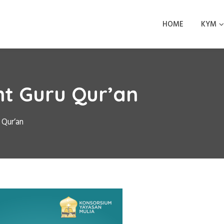
HOME
KYM
t Guru Qur’an
 Qur’an