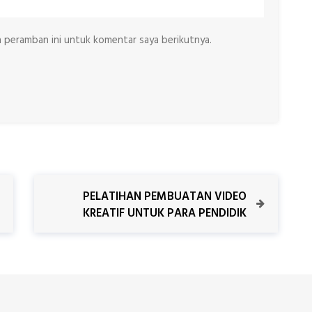
a peramban ini untuk komentar saya berikutnya.
N
PELATIHAN PEMBUATAN VIDEO
e
KREATIF UNTUK PARA PENDIDIK
x
t
P
o
s
t