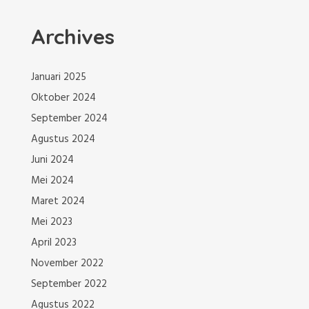
g
P
o
a
Archives
s
t
s
Januari 2025
i
Oktober 2024
September 2024
p
Agustus 2024
o
Juni 2024
Mei 2024
s
Maret 2024
Mei 2023
April 2023
November 2022
September 2022
Agustus 2022