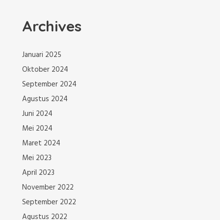
g
P
o
a
Archives
s
t
s
Januari 2025
i
Oktober 2024
September 2024
p
Agustus 2024
o
Juni 2024
Mei 2024
s
Maret 2024
Mei 2023
April 2023
November 2022
September 2022
Agustus 2022