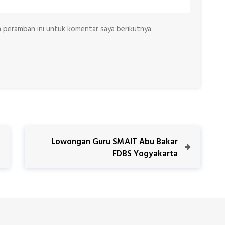
a peramban ini untuk komentar saya berikutnya.
N
Lowongan Guru SMAIT Abu Bakar
e
FDBS Yogyakarta
x
t
P
o
s
t