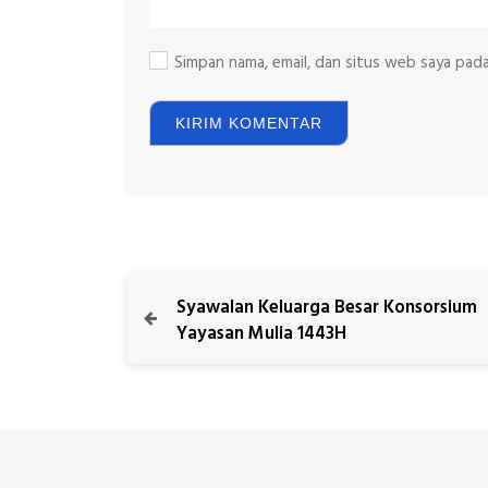
Simpan nama, email, dan situs web saya pad
N
P
Syawalan Keluarga Besar Konsorsium
r
Yayasan Mulia 1443H
a
e
v
v
i
o
i
u
s