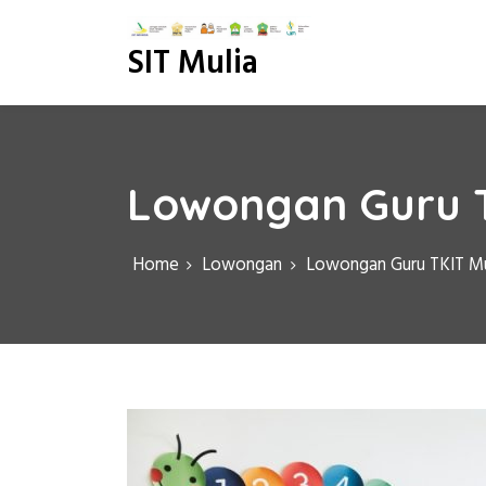
S
k
SIT Mulia
i
p
t
o
c
o
Lowongan Guru T
n
t
e
Home
Lowongan
Lowongan Guru TKIT Mu
n
t