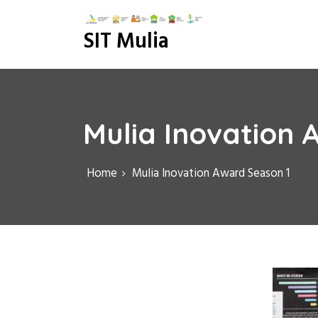
S
k
SIT Mulia
i
p
t
o
c
o
Mulia Inovation 
n
t
e
Home
Mulia Inovation Award Season 1
n
t